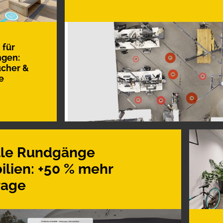
 für
ngen:
cher &
e
lle Rundgänge
lien: +50 % mehr
rage