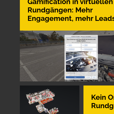
Gamification in virtuellen
Rundgängen: Mehr
Engagement, mehr Lead
Kein O
Rundg