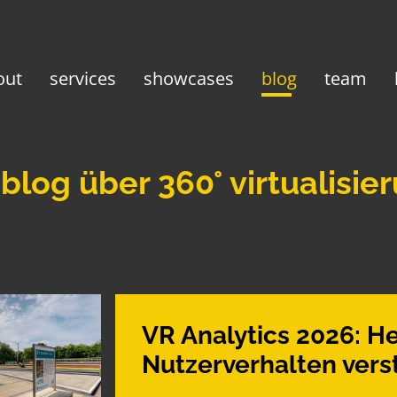
out
services
showcases
blog
team
 blog über 360° virtualisie
VR Analytics 2026: 
Nutzerverhalten ver