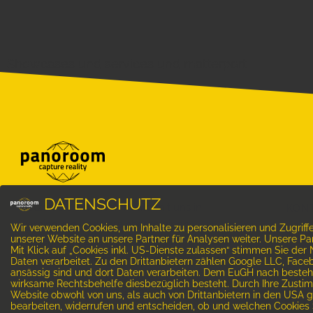
Showcases
und
services
und
matterport
DATENSCHUTZ
Setzen Sie sich noch heute mit uns in
KONT
Verbindung und vereinbaren einen
Wir verwenden Cookies, um Inhalte zu personalisieren und Zugrif
Telef
unserer Website an unsere Partner für Analysen weiter. Unsere P
kostenlosen Beratungstermin. Wir freuen uns
Mit Klick auf „Cookies inkl. US-Dienste zulassen“ stimmen Sie de
Hotli
Ihr Geschäftslokal, Ihre Immobilie, Ihr Hotel
Daten verarbeitet. Zu den Drittanbietern zählen Google LLC, Face
ansässig sind und dort Daten verarbeiten. Dem EuGH nach besteht
oder jedes andere Objekt für Sie mit einer
E-Mai
wirksame Rechtsbehelfe diesbezüglich besteht. Durch Ihre Zustim
virtuellen 3D-Tour in Szene zu setzen und Ihr
Website obwohl von uns, als auch von Drittanbietern in den USA g
Web
bearbeiten, widerrufen und entscheiden, ob und welchen Cookie
Unternehmen mit unserer VR-Technologie