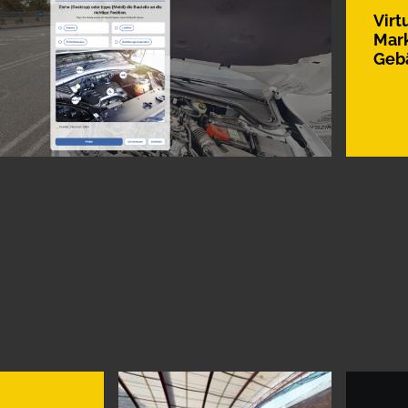
Virt
Mark
Geb