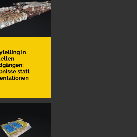
ytelling in
uellen
dgängen:
bnisse statt
entationen