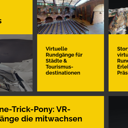
s
Virtuelle
Stor
Rundgänge für
virt
Städte &
Run
Tourismus­
Erle
destinationen
Präs
ne-Trick-Pony: VR-
änge die mitwachsen