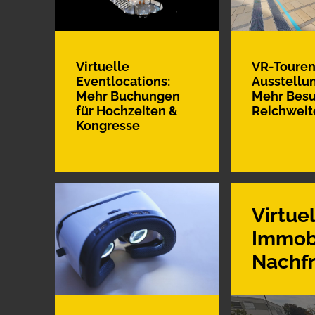
Virtuelle
VR-Touren
Eventlocations:
Ausstellu
Mehr Buchungen
Mehr Besu
für Hochzeiten &
Reichweit
Kongresse
Virtue
Immobi
Nachf