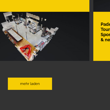
Pade
Tour
Spon
& ne
mehr laden