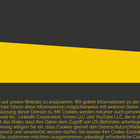
AKTIEREN SIE UNS UNTER:
WEITERE INF
fe auf unsere Website zu analysieren. Wir geben Informationen zu d
on
+43 316 30 9221
Equipment miet
artner führen diese Informationen möglicherweise mit weiteren Date
Privacy Policy
r Nutzung dieser Dienste zu. Mit Cookies werden mitunter auch pers
ne
+43 664 460 360 9
book Inc., LinkedIn Corporation, Vimeo LLC und YouTube LLC, die in
Impressum
 das Risiko, dass Ihre Daten dem Zugriff von US-Behörden unterlieg
l
office@panoroom.at
AGB
mung willigen Sie ein, dass Cookies gemäß den Datenschutzrichtlini
Kundenlogin
enutzt und verarbeitet werden dürfen. Sie können Ihre Cookie-Einst
www.panoroom.at
s Sie zustimmen möchten (ausgenommen unbedingt erforderliche Coo