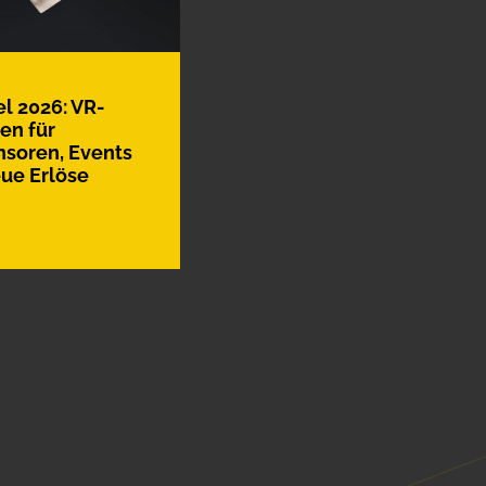
l 2026: VR-
en für
soren, Events
ue Erlöse