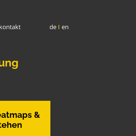
kontakt
de
en
rung
Heatmaps &
stehen