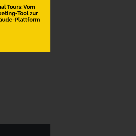
ual Tours: Vom
eting-Tool zur
äude-Plattform