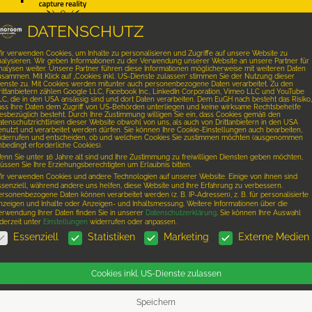
DATENSCHUTZ
Setzen Sie sich noch heute mit uns in
ir verwenden Cookies, um Inhalte zu personalisieren und Zugriffe auf unsere Website zu
nalysieren. Wir geben Informationen zu der Verwendung unserer Website an unsere Partner für
Verbindung und vereinbaren einen
nalysen weiter. Unsere Partner führen diese Informationen möglicherweise mit weiteren Daten
usammen. Mit Klick auf „Cookies inkl. US-Dienste zulassen“ stimmen Sie der Nutzung dieser
kostenlosen Beratungstermin. Wir freuen
ienste zu. Mit Cookies werden mitunter auch personenbezogene Daten verarbeitet. Zu den
rittanbietern zählen Google LLC, Facebook Inc., LinkedIn Corporation, Vimeo LLC und YouTube
uns Ihr Geschäftslokal, Ihre Immobilie, Ihr
LC, die in den USA ansässig sind und dort Daten verarbeiten. Dem EuGH nach besteht das Risiko,
ass Ihre Daten dem Zugriff von US-Behörden unterliegen und keine wirksame Rechtsbehelfe
Hotel oder jedes andere Objekt für Sie mit
iesbezüglich besteht. Durch Ihre Zustimmung willigen Sie ein, dass Cookies gemäß den
tenschutzrichtlinien dieser Website obwohl von uns, als auch von Drittanbietern in den USA
einer virtuellen 3D-Tour in Szene zu setzen
enutzt und verarbeitet werden dürfen. Sie können Ihre Cookie-Einstellungen auch bearbeiten,
iderrufen und entscheiden, ob und welchen Cookies Sie zustimmen möchten (ausgenommen
bedingt erforderliche Cookies).
und Ihr Unternehmen mit unserer VR-
enn Sie unter 16 Jahre alt sind und Ihre Zustimmung zu freiwilligen Diensten geben möchten,
Technologie zum Leben zu erwecken.
üssen Sie Ihre Erziehungsberechtigten um Erlaubnis bitten.
ir verwenden Cookies und andere Technologien auf unserer Website. Einige von ihnen sind
ssenziell, während andere uns helfen, diese Website und Ihre Erfahrung zu verbessern.
WEITERE INFORMATIONEN:
ersonenbezogene Daten können verarbeitet werden (z. B. IP-Adressen), z. B. für personalisierte
nzeigen und Inhalte oder Anzeigen- und Inhaltsmessung.
Weitere Informationen über die
erwendung Ihrer Daten finden Sie in unserer
Datenschutzerklärung
.
Sie können Ihre Auswahl
Equipment mieten
derzeit unter
Einstellungen
widerrufen oder anpassen.
ATENSCHUTZ
Essenziell
Statistiken
Marketing
Externe Medien
Privacy Policy
Impressum
AGB
Cookies inkl. US-Dienste zulassen
Kundenlogin
Speichern
© Copyright 2026 & made with ❤ by Werbeagentur
Jack Coleman
|