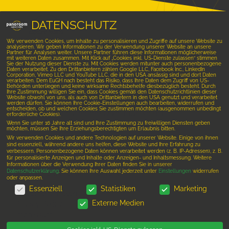
DATENSCHUTZ
Wir verwenden Cookies, um Inhalte zu personalisieren und Zugriffe auf unsere Website zu
analysieren. Wir geben Informationen zu der Verwendung unserer Website an unsere
Partner für Analysen weiter. Unsere Partner führen diese Informationen möglicherweise
mit weiteren Daten zusammen. Mit Klick auf „Cookies inkl. US-Dienste zulassen“ stimmen
Setzen Sie sich noch heute mit uns in
Sie der Nutzung dieser Dienste zu. Mit Cookies werden mitunter auch personenbezogene
Daten verarbeitet. Zu den Drittanbietern zählen Google LLC, Facebook Inc., LinkedIn
Verbindung und vereinbaren einen
Corporation, Vimeo LLC und YouTube LLC, die in den USA ansässig sind und dort Daten
verarbeiten. Dem EuGH nach besteht das Risiko, dass Ihre Daten dem Zugriff von US-
Behörden unterliegen und keine wirksame Rechtsbehelfe diesbezüglich besteht. Durch
kostenlosen Beratungstermin. Wir freuen
Ihre Zustimmung willigen Sie ein, dass Cookies gemäß den Datenschutzrichtlinien dieser
Website obwohl von uns, als auch von Drittanbietern in den USA genutzt und verarbeitet
uns Ihr Geschäftslokal, Ihre Immobilie, Ihr
werden dürfen. Sie können Ihre Cookie-Einstellungen auch bearbeiten, widerrufen und
entscheiden, ob und welchen Cookies Sie zustimmen möchten (ausgenommen unbedingt
Hotel oder jedes andere Objekt für Sie mit
erforderliche Cookies).
Wenn Sie unter 16 Jahre alt sind und Ihre Zustimmung zu freiwilligen Diensten geben
einer virtuellen 3D-Tour in Szene zu setzen
möchten, müssen Sie Ihre Erziehungsberechtigten um Erlaubnis bitten.
und Ihr Unternehmen mit unserer VR-
Wir verwenden Cookies und andere Technologien auf unserer Website. Einige von ihnen
sind essenziell, während andere uns helfen, diese Website und Ihre Erfahrung zu
Technologie zum Leben zu erwecken.
verbessern.
Personenbezogene Daten können verarbeitet werden (z. B. IP-Adressen), z. B.
für personalisierte Anzeigen und Inhalte oder Anzeigen- und Inhaltsmessung.
Weitere
Informationen über die Verwendung Ihrer Daten finden Sie in unserer
Datenschutzerklärung
.
Sie können Ihre Auswahl jederzeit unter
Einstellungen
widerrufen
WEITERE INFORMATIONEN:
oder anpassen.
DATENSCHUTZ
Essenziell
Statistiken
Marketing
Equipment mieten
Externe Medien
Privacy Policy
Impressum
AGB