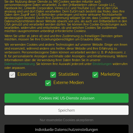
Setzen Sie sich noch heute mit uns in
Sie der Nutzung dieser Dienste zu. Mit Cookies werden mitunter auch
personenbezogene Daten verarbeitet. Zu den Drittanbietern zählen Google LLC,
Verbindung und vereinbaren einen
Facebook Inc., LinkedIn Corporation, Vimeo LLC und YouTube LLC, die in den USA
ansässig sind und dort Daten verarbeiten. Dem EuGH nach besteht das Risiko, dass Ihre
Daten dem Zugriff von US-Behörden unterliegen und keine wirksame Rechtsbehelfe
kostenlosen Beratungstermin. Wir freuen
diesbezüglich besteht. Durch Ihre Zustimmung willigen Sie ein, dass Cookies gemäß den
Datenschutzrichtlinien dieser Website obwohl von uns, als auch von Drittanbietern in den
uns Ihr Geschäftslokal, Ihre Immobilie, Ihr
USA genutzt und verarbeitet werden dürfen. Sie können Ihre Cookie-Einstellungen auch
bearbeiten, widerrufen und entscheiden, ob und welchen Cookies Sie zustimmen
Hotel oder jedes andere Objekt für Sie mit
möchten (ausgenommen unbedingt erforderliche Cookies).
Wenn Sie unter 16 Jahre alt sind und Ihre Zustimmung zu freiwilligen Diensten geben
einer virtuellen 3D-Tour in Szene zu setzen
möchten, müssen Sie Ihre Erziehungsberechtigten um Erlaubnis bitten.
und Ihr Unternehmen mit unserer VR-
Wir verwenden Cookies und andere Technologien auf unserer Website. Einige von ihnen
sind essenziell, während andere uns helfen, diese Website und Ihre Erfahrung zu
Technologie zum Leben zu erwecken.
verbessern.
Personenbezogene Daten können verarbeitet werden (z. B. IP-Adressen), z.
B. für personalisierte Anzeigen und Inhalte oder Anzeigen- und Inhaltsmessung.
Weitere
Informationen über die Verwendung Ihrer Daten finden Sie in unserer
Datenschutzerklärung
.
Sie können Ihre Auswahl jederzeit unter
Einstellungen
widerrufen
WEITERE INFORMATIONEN:
oder anpassen.
DATENSCHUTZ
Essenziell
Statistiken
Marketing
Equipment mieten
Externe Medien
Privacy Policy
Impressum
AGB
Cookies inkl. US-Dienste zulassen
Kundenlogin
Speichern
© Copyright 2026 & made with ❤ by Werbeagentur
Jack Coleman
|
Alle Rechte vorbehalten
Nur essenzielle Cookies akzeptieren
Individuelle Datenschutzeinstellungen