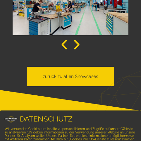
zurück zu allen Showcases
DATENSCHUTZ
Wir verwenden Cookies, um Inhalte zu personalisieren und Zugriffe auf unsere Website
zu analysieren. Wir geben Informationen zu der Verwendung unserer Website an unsere
Partner für Analysen weiter. Unsere Partner führen diese Informationen möglicherweise
mit weiteren Daten zusammen. Mit Klick auf „Cookies inkl. US-Dienste zulassen“ stimmen